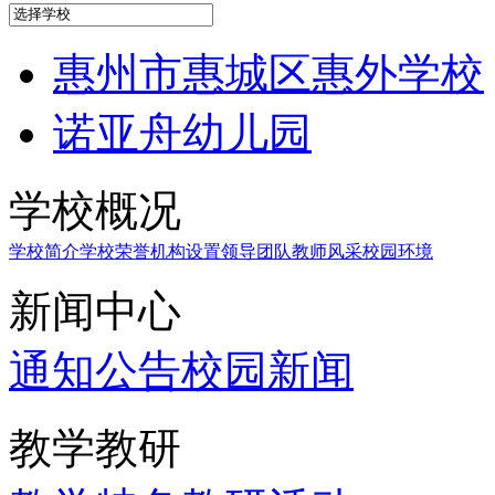
惠州市惠城区惠外学校
诺亚舟幼儿园
学校概况
学校简介
学校荣誉
机构设置
领导团队
教师风采
校园环境
新闻中心
通知公告
校园新闻
教学教研