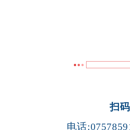
●
●
●
扫
电话:07578591