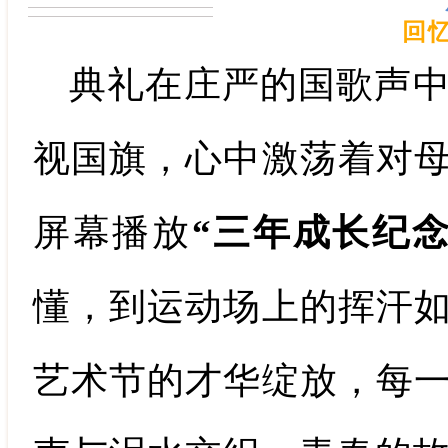
回
典礼在庄严的国歌声
视国旗，心中激荡着对
屏幕播放
“三年成长纪念
懂，到运动场上的挥汗
艺术节的才华绽放，每