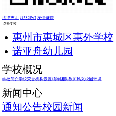
法律声明
联络我们
友情链接
惠州市惠城区惠外学校
诺亚舟幼儿园
学校概况
学校简介
学校荣誉
机构设置
领导团队
教师风采
校园环境
新闻中心
通知公告
校园新闻