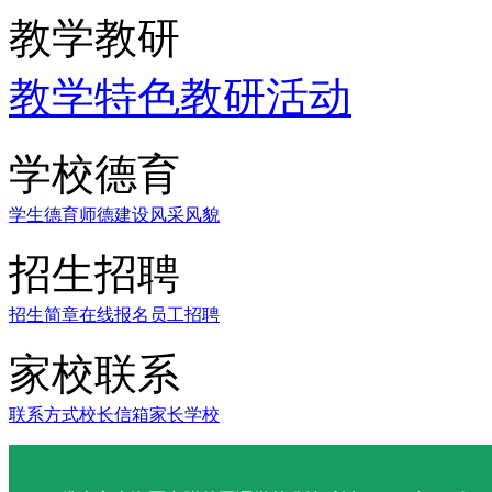
教学教研
教学特色
教研活动
学校德育
学生德育
师德建设
风采风貌
招生招聘
招生简章
在线报名
员工招聘
家校联系
联系方式
校长信箱
家长学校