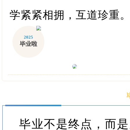
学紧紧相拥，互道珍重
2025
毕业啦
毕业不是终点，而是