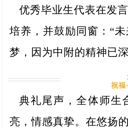
优秀毕业生代表在发
培养，并鼓励同窗：“
梦，因为中附的精神已深
祝福
典礼尾声，全体师生
亮，情感真挚。在悠扬