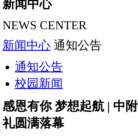
新闻中心
NEWS CENTER
新闻中心
通知公告
通知公告
校园新闻
感恩有你 梦想起航 | 中
礼圆满落幕