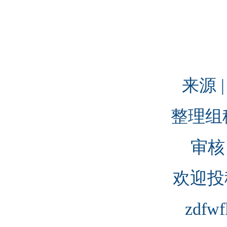
来源 
整理组
审核
欢迎投
zdfw