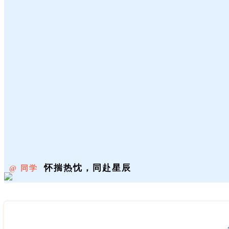
怀揣热忱，同赴星辰
@ 同学